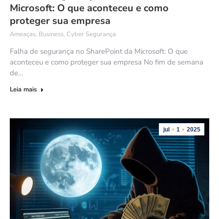
Microsoft: O que aconteceu e como
proteger sua empresa
Ameaças
,
Business
,
Cyber Segurança
Falha de segurança no SharePoint da Microsoft: O que
aconteceu e como proteger sua empresa No fim de semana
de…
Leia mais
jul
1
2025