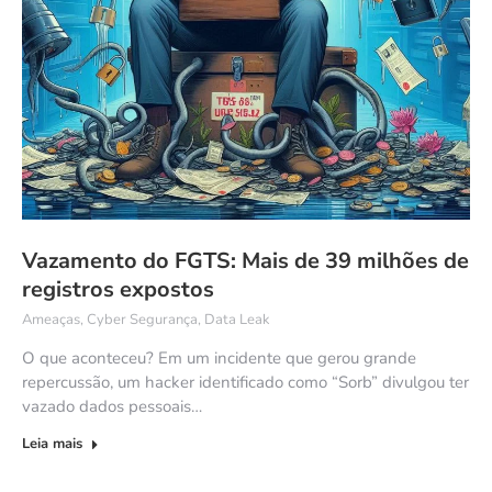
Vazamento do FGTS: Mais de 39 milhões de
registros expostos
Ameaças
,
Cyber Segurança
,
Data Leak
O que aconteceu? Em um incidente que gerou grande
repercussão, um hacker identificado como “Sorb” divulgou ter
vazado dados pessoais…
Leia mais