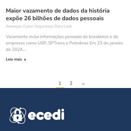
Maior vazamento de dados da história
expõe 26 bilhões de dados pessoais
Ameaças
,
Cyber Segurança
,
Data Leak
Vazamento inclui informações pessoais de brasileiros e de
empresas como USP, SPTrans e Petrobras Em 23 de janeiro
de 2024,…
Leia mais
1
2
→