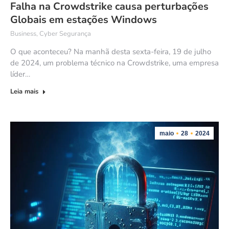
Falha na Crowdstrike causa perturbações
Globais em estações Windows
Business
,
Cyber Segurança
O que aconteceu? Na manhã desta sexta-feira, 19 de julho
de 2024, um problema técnico na Crowdstrike, uma empresa
líder…
Leia mais
maio
28
2024