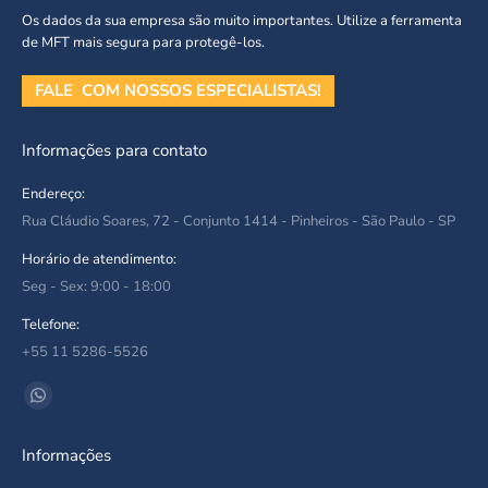
Os dados da sua empresa são muito importantes. Utilize a ferramenta
de MFT mais segura para protegê-los.
FALE COM NOSSOS ESPECIALISTAS!
Informações para contato
Endereço:
Rua Cláudio Soares, 72 - Conjunto 1414 - Pinheiros - São Paulo - SP
Horário de atendimento:
Seg - Sex: 9:00 - 18:00
Telefone:
+55 11 5286-5526
Encontre-nos em:
Whatsapp
page
Informações
opens