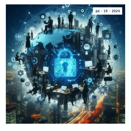
jul
19
2024