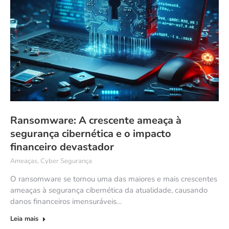
Ransomware: A crescente ameaça à
segurança cibernética e o impacto
financeiro devastador
Ameaças
,
Cyber Segurança
O ransomware se tornou uma das maiores e mais crescentes
ameaças à segurança cibernética da atualidade, causando
danos financeiros imensuráveis…
Leia mais