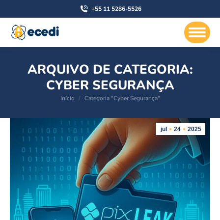
+55 11 5286-5526
ARQUIVO DE CATEGORIA:
CYBER SEGURANÇA
Você está aqui:
Início
Categoria "Cyber Segurança"
jul
24
2025