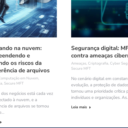
ando na nuvem:
Segurança digital: M
eendendo e
contra ameaças ciber
ndo os riscos da
Ameaças
,
Criptografia
,
Cyber Seg
Secure MFT
erência de arquivos
Computação em Nuvem
,
No cenário digital em constan
ia
,
Secure MFT
evolução, a proteção de dado
tornou uma prioridade crítica 
dos negócios está cada vez
indivíduos e organizações. As
ectado à nuvem, e a
ncia de arquivos se tornou
Leia mais
e…