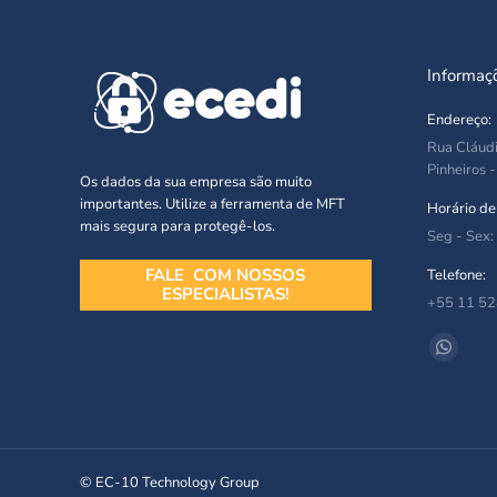
Informaç
Endereço:
Rua Cláudi
Pinheiros 
Os dados da sua empresa são muito
importantes. Utilize a ferramenta de MFT
Horário de
mais segura para protegê-los.
Seg - Sex:
FALE COM NOSSOS
Telefone:
ESPECIALISTAS!
+55 11 5
Encontre-
Whatsa
page
opens
in
new
© EC-10 Technology Group