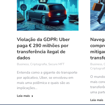
Violação da GDPR: Uber
Naveg
paga € 290 milhões por
compr
transferência ilegal de
mitiga
dados
transf
Business
,
Criptografia
,
Secure MFT
Business
,
Criptograf
Entenda como a gigante do transporte
O mundo 
por aplicativo, Uber, se envolveu em
mais con
mais uma polêmica e quais são as
transferê
implicações…
uma part
Leia mais
Leia mais