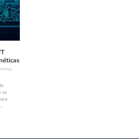
FT
néticas
urança
,
te
s se
para
…