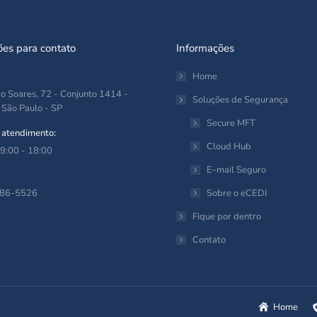
ões para contato
Informações
Home
o Soares, 72 - Conjunto 1414 -
Soluções de Segurança
- São Paulo - SP
Secure MFT
 atendimento:
Cloud Hub
 9:00 - 18:00
E-mail Seguro
286-5526
Sobre o eCEDI
Fique por dentro
nos em:
pp
Contato
Home