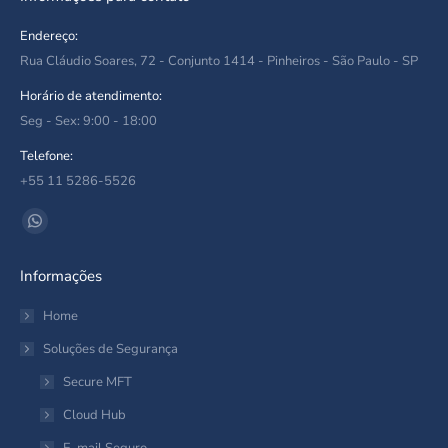
Endereço:
Rua Cláudio Soares, 72 - Conjunto 1414 - Pinheiros - São Paulo - SP
Horário de atendimento:
Seg - Sex: 9:00 - 18:00
Telefone:
+55 11 5286-5526
Encontre-nos em:
Whatsapp
page
Informações
opens
in
Home
new
Soluções de Segurança
window
Secure MFT
Cloud Hub